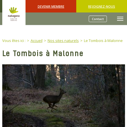
Skip to main content
DEVENIR MEMBRE
REJOIGNEZ-NOUS
Contact
You are here:
Vous êtes ici :
Accueil
Nos sites naturels
Le Tombois à Malonne
Le Tombois à Malonne